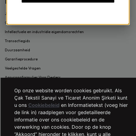
LTB Jeans
Je Klachten en Suggesties
Contactgegevens
Intellectuele en industriële eigendomsrechten
Transactiegids
Duurzaamheid
Garantieprocedure
Veelgestelde Vragen
Aanvraagformulier Voor Dealers
DIENSTEN
Op onze website worden cookies gebruikt. Als
Çak Tekstil Sanayi ve Ticaret Anonim Şirketi kunt
Herroepingsrecht
u ons
Cookiebeleid
en Informatietekst (voeg hier
Winkels
de link in) raadplegen voor gedetailleerde
informatie over ons cookiebeleid en de
Voorafgaande Informatieformulier
verwerking van cookies. Door op de knop
Overeenkomst Voor Verkoop Op Afstand
“Akkoord” hieronder te klikken, kunt u alle