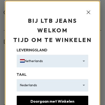
Vrouw
Man
BIJ LTB JEANS
WELKOM
TIJD OM TE WINKELEN
Ik heb de informatietekst gelezen en ga akkoord met
de verwerking van mijn persoonsgegevens.
LEVERINGSLAND
Netherlands
TAAL
Nederlands
Doorgaan met Winkelen