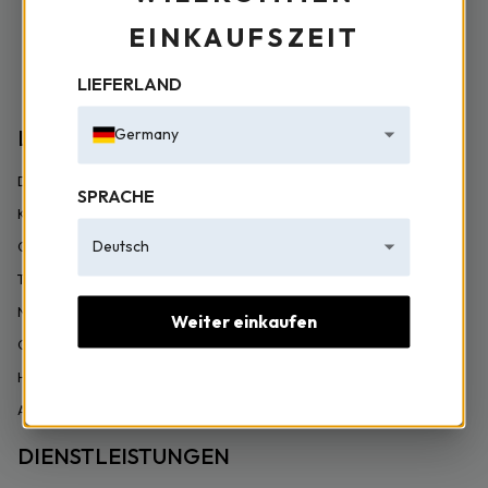
EINKAUFSZEIT
LIEFERLAND
LTB Jeans
Germany
Deine Reklamentionen und Vorschläge
SPRACHE
Kontaktinformationen
Deutsch
Geistiges und gewerbliches Eigentum
Transaktionsleitfaden
Nachhaltigkeit
Weiter einkaufen
Garantieverfahren
Häufig Gestellte Fragen
Antragsformular Für Händler
DIENSTLEISTUNGEN