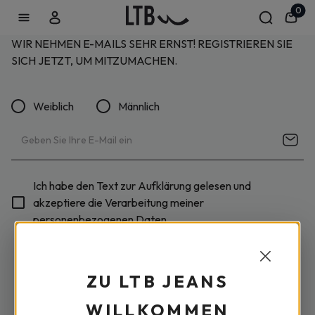
0
WIR NEHMEN E-MAILS SEHR ERNST! REGISTRIEREN SIE
SICH JETZT, UM MITZUMACHEN.
Weiblich
Männlich
Ich habe den Text zur Aufklärung gelesen und
akzeptiere die Verarbeitung meiner
personenbezogenen Daten.
ZU LTB JEANS
WILLKOMMEN