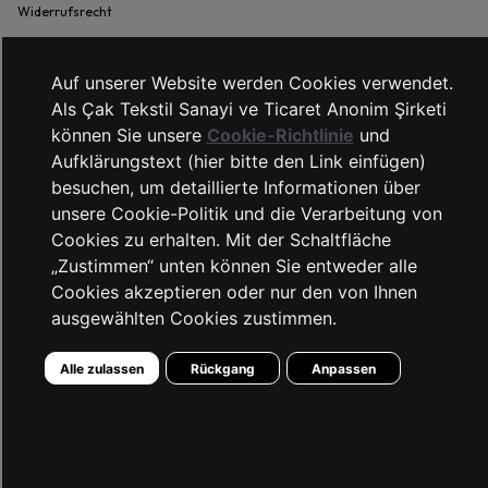
Widerrufsrecht
Filialen
Vorabinformationsbescheinigung
Auf unserer Website werden Cookies verwendet.
Als Çak Tekstil Sanayi ve Ticaret Anonim Şirketi
Fernabsatzvertrag
können Sie unsere
Cookie-Richtlinie
und
Einfacher Rückgabeprozess
Aufklärungstext (hier bitte den Link einfügen)
besuchen, um detaillierte Informationen über
MEIN KONTO
unsere Cookie-Politik und die Verarbeitung von
Cookies zu erhalten. Mit der Schaltfläche
Meine Bestellungen
„Zustimmen“ unten können Sie entweder alle
Meine Favoritenliste
Cookies akzeptieren oder nur den von Ihnen
LTB SUPPORT
ausgewählten Cookies zustimmen.
0850 460 05 82
Kontaktformular
Alle zulassen
Rückgang
Anpassen
2025 ©LTB JEANS