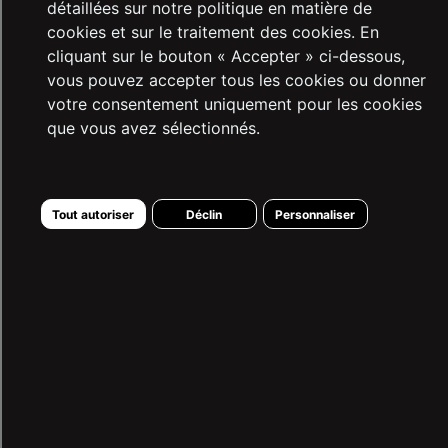
détaillées sur notre politique en matière de
Procédure de Garantie
cookies et sur le traitement des cookies. En
Foire Aux Questions
cliquant sur le bouton « Accepter » ci-dessous,
Formulaire de Demande de Concessionnaire
vous pouvez accepter tous les cookies ou donner
votre consentement uniquement pour les cookies
SERVICES
que vous avez sélectionnés.
Droit de Retractation
Magasins
Tout autoriser
Déclin
Personnaliser
Formulaire D’Information Préalable
Contrat De Vente À Distance
Processus de Retour Facile
MON COMPTE
Mes Commandes
Ma Liste De Favoris
LTB SUPPORT