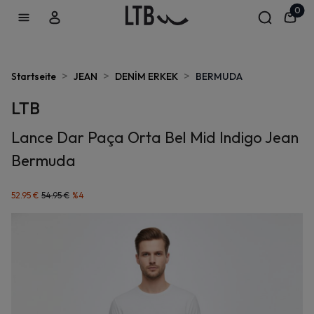
0
>
>
>
Startseite
JEAN
DENİM ERKEK
BERMUDA
LTB
Lance Dar Paça Orta Bel Mid Indigo Jean
Bermuda
52.95 €
54.95 €
%
4