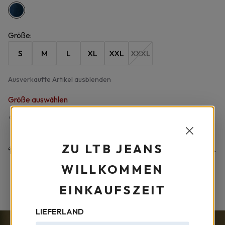
Größe
:
S
M
L
XL
XXL
XXXL
Ausverkaufte Artikel ausblenden
Größe auswählen
Größentabelle
ZU LTB JEANS
Produktdetails
WILLKOMMEN
STOFFZUSAMMENSETZUNG
-
%99 Pamuklu %1 Elastan
EINKAUFSZEIT
LIEFERLAND